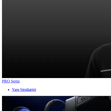
PRO Serisi
Yarış Simülatörü