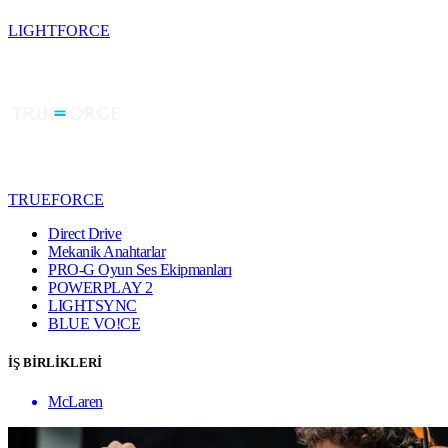
LIGHTFORCE
TRUEFORCE
Direct Drive
Mekanik Anahtarlar
PRO-G Oyun Ses Ekipmanları
POWERPLAY 2
LIGHTSYNC
BLUE VO!CE
İŞ BİRLİKLERİ
McLaren