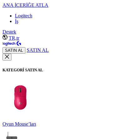
ANA İÇERİĞE ATLA
Logitech
İş
Destek
TR,tr
SATIN AL
SATIN AL
KATEGORİ SATIN AL
Oyun Mouse’ları