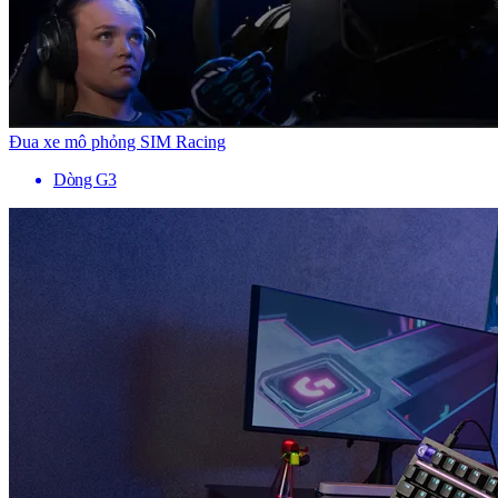
Đua xe mô phỏng SIM Racing
Dòng G3