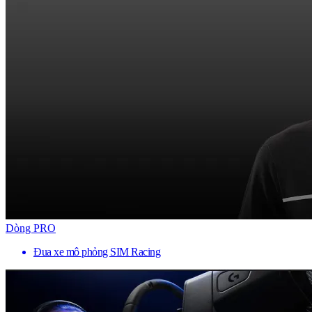
Dòng PRO
Đua xe mô phỏng SIM Racing