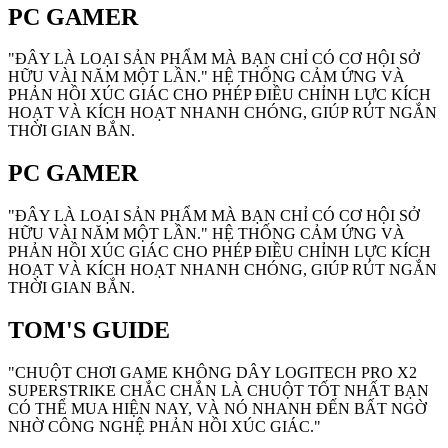
PC GAMER
"ĐÂY LÀ LOẠI SẢN PHẨM MÀ BẠN CHỈ CÓ CƠ HỘI SỞ
HỮU VÀI NĂM MỘT LẦN." HỆ THỐNG CẢM ỨNG VÀ
PHẢN HỒI XÚC GIÁC CHO PHÉP ĐIỀU CHỈNH LỰC KÍCH
HOẠT VÀ KÍCH HOẠT NHANH CHÓNG, GIÚP RÚT NGẮN
THỜI GIAN BẮN.
PC GAMER
"ĐÂY LÀ LOẠI SẢN PHẨM MÀ BẠN CHỈ CÓ CƠ HỘI SỞ
HỮU VÀI NĂM MỘT LẦN." HỆ THỐNG CẢM ỨNG VÀ
PHẢN HỒI XÚC GIÁC CHO PHÉP ĐIỀU CHỈNH LỰC KÍCH
HOẠT VÀ KÍCH HOẠT NHANH CHÓNG, GIÚP RÚT NGẮN
THỜI GIAN BẮN.
TOM'S GUIDE
"CHUỘT CHƠI GAME KHÔNG DÂY LOGITECH PRO X2
SUPERSTRIKE CHẮC CHẮN LÀ CHUỘT TỐT NHẤT BẠN
CÓ THỂ MUA HIỆN NAY, VÀ NÓ NHANH ĐẾN BẤT NGỜ
NHỜ CÔNG NGHỆ PHẢN HỒI XÚC GIÁC."