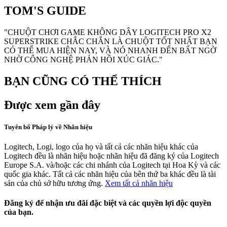
TOM'S GUIDE
"CHUỘT CHƠI GAME KHÔNG DÂY LOGITECH PRO X2
SUPERSTRIKE CHẮC CHẮN LÀ CHUỘT TỐT NHẤT BẠN
CÓ THỂ MUA HIỆN NAY, VÀ NÓ NHANH ĐẾN BẤT NGỜ
NHỜ CÔNG NGHỆ PHẢN HỒI XÚC GIÁC."
BẠN CŨNG CÓ THỂ THÍCH
Được xem gần đây
Tuyên bố Pháp lý về Nhãn hiệu
Logitech, Logi, logo của họ và tất cả các nhãn hiệu khác của
Logitech đều là nhãn hiệu hoặc nhãn hiệu đã đăng ký của Logitech
Europe S.A. và/hoặc các chi nhánh của Logitech tại Hoa Kỳ và các
quốc gia khác. Tất cả các nhãn hiệu của bên thứ ba khác đều là tài
sản của chủ sở hữu tương ứng.
Xem tất cả nhãn hiệu
Đăng ký để nhận ưu đãi đặc biệt và các quyền lợi độc quyền
của bạn.