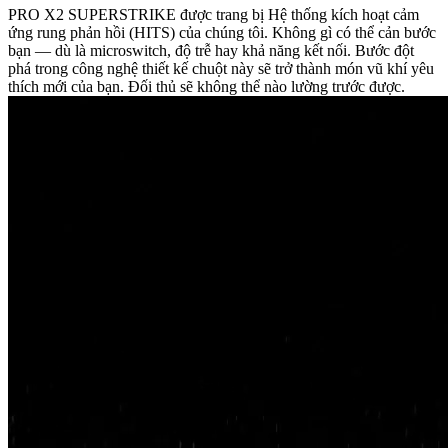
PRO X2 SUPERSTRIKE được trang bị Hệ thống kích hoạt cảm
ứng rung phản hồi (HITS) của chúng tôi. Không gì có thể cản bước
bạn — dù là microswitch, độ trễ hay khả năng kết nối. Bước đột
phá trong công nghệ thiết kế chuột này sẽ trở thành món vũ khí yêu
thích mới của bạn. Đối thủ sẽ không thể nào lường trước được.