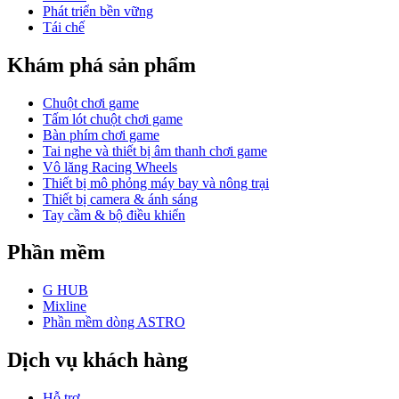
Phát triển bền vững
Tái chế
Khám phá sản phẩm
Chuột chơi game
Tấm lót chuột chơi game
Bàn phím chơi game
Tai nghe và thiết bị âm thanh chơi game
Vô lăng Racing Wheels
Thiết bị mô phỏng máy bay và nông trại
Thiết bị camera & ánh sáng
Tay cầm & bộ điều khiển
Phần mềm
G HUB
Mixline
Phần mềm dòng ASTRO
Dịch vụ khách hàng
Hỗ trợ