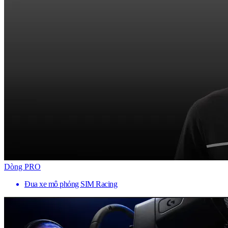
Dòng PRO
Đua xe mô phỏng SIM Racing