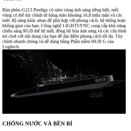
Bàn phím G213 Prodigy có năm vùng ánh sáng riêng biệt, mỗi
vùng có thể tùy chỉnh từ bảng màu khoảng 16,8 triệu màu và các
mức độ sáng khác nhau để phù hợp với phong cách, hệ thống hoặc
không gian của bạn. Công nghệ LIGHTSYNC cung cấp khả năng
chiếu sáng RGB thế hệ mới, đồng bộ hóa ánh sáng và các cấu hình
trò chơi với nội dung của bạn để đạt điểm phong cách tối đa. Tùy
chỉnh nhanh chóng và dễ dàng bằng Phần mềm HUB G của
Logitech.
CHỐNG NƯỚC VÀ BỀN BỈ