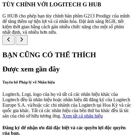
TÙY CHỈNH VỚI LOGITECH G HUB
G HUB cho phép bạn tùy chỉnh bàn phím G213 Prodigy của mình
để tăng thêm sự tiện lợi và cá nhân hóa. Đặt ánh sáng RGB, tiết
kiệm thời gian bằng cách gán nhiều chức năng cho một số phím
nhất định, và nhiều hơn nữa.
BẠN CŨNG CÓ THỂ THÍCH
Được xem gần đây
Tuyên bố Pháp lý về Nhãn hiệu
Logitech, Logi, logo của họ và tất cả các nhãn hiệu khác của
Logitech đều là nhãn hiệu hoặc nhãn hiệu đã đăng ký của Logitech
Europe S.A. và/hoặc các chi nhánh của Logitech tại Hoa Kỳ và các
quốc gia khác. Tất cả các nhãn hiệu của bên thứ ba khác đều là tài
sản của chủ sở hữu tương ứng.
Xem tất cả nhãn hiệu
Đăng ký để nhận ưu đãi đặc biệt và các quyền lợi độc quyền
của bạn.