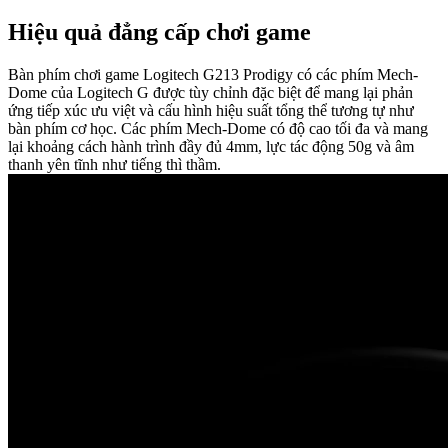
Hiệu quả đẳng cấp chơi game
Bàn phím chơi game Logitech G213 Prodigy có các phím Mech-
Dome của Logitech G được tùy chỉnh đặc biệt để mang lại phản
ứng tiếp xúc ưu việt và cấu hình hiệu suất tổng thể tương tự như
bàn phím cơ học. Các phím Mech-Dome có độ cao tối đa và mang
lại khoảng cách hành trình đầy đủ 4mm, lực tác động 50g và âm
thanh yên tĩnh như tiếng thì thầm.