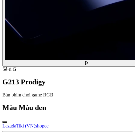
Sê-ri G
G213 Prodigy
Bàn phím chơi game RGB
Màu
Màu đen
Lazada
Tiki (VN)
shopee