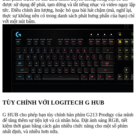
được sử dụng để phát, tạm dừng và tắt tiếng nhạc và video ngay lập
tức. Điều chỉnh âm lượng, hoặc bỏ qua bài hát chậm (mà, nghĩ lại,
thực sự không nên có trong danh sách phát hưng phấn của bạn) chỉ
với một nút bấm.
TÙY CHỈNH VỚI LOGITECH G HUB
G HUB cho phép bạn tùy chỉnh bàn phím G213 Prodigy của mình
để tăng thêm sự tiện lợi và cá nhân hóa. Đặt ánh sáng RGB, tiết
kiệm thời gian bằng cách gán nhiều chức năng cho một số phím
nhất định, và nhiều hơn nữa.