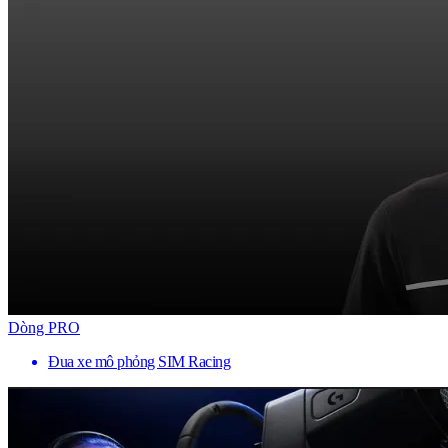
Dòng PRO
Đua xe mô phỏng SIM Racing