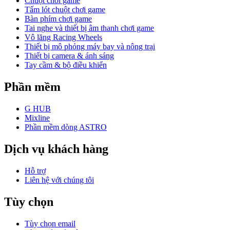
Chuột chơi game
Tấm lót chuột chơi game
Bàn phím chơi game
Tai nghe và thiết bị âm thanh chơi game
Vô lăng Racing Wheels
Thiết bị mô phỏng máy bay và nông trại
Thiết bị camera & ánh sáng
Tay cầm & bộ điều khiển
Phần mềm
G HUB
Mixline
Phần mềm dòng ASTRO
Dịch vụ khách hàng
Hỗ trợ
Liên hệ với chúng tôi
Tùy chọn
Tùy chọn email