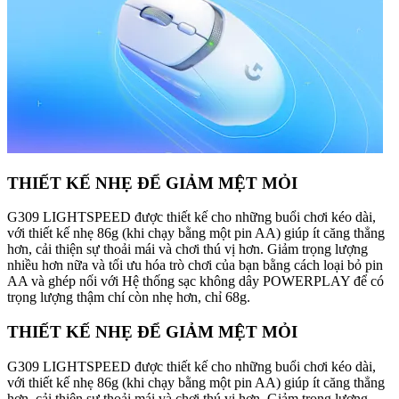
THIẾT KẾ NHẸ ĐỂ GIẢM MỆT MỎI
G309 LIGHTSPEED được thiết kế cho những buổi chơi kéo dài,
với thiết kế nhẹ 86g (khi chạy bằng một pin AA) giúp ít căng thẳng
hơn, cải thiện sự thoải mái và chơi thú vị hơn. Giảm trọng lượng
nhiều hơn nữa và tối ưu hóa trò chơi của bạn bằng cách loại bỏ pin
AA và ghép nối với Hệ thống sạc không dây POWERPLAY để có
trọng lượng thậm chí còn nhẹ hơn, chỉ 68g.
THIẾT KẾ NHẸ ĐỂ GIẢM MỆT MỎI
G309 LIGHTSPEED được thiết kế cho những buổi chơi kéo dài,
với thiết kế nhẹ 86g (khi chạy bằng một pin AA) giúp ít căng thẳng
hơn, cải thiện sự thoải mái và chơi thú vị hơn. Giảm trọng lượng