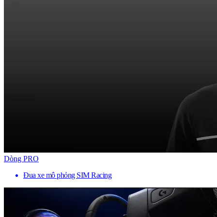
Dòng PRO
Đua xe mô phỏng SIM Racing