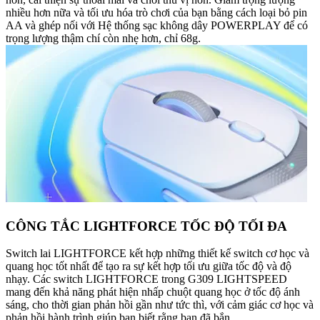
nhiều hơn nữa và tối ưu hóa trò chơi của bạn bằng cách loại bỏ pin
AA và ghép nối với Hệ thống sạc không dây POWERPLAY để có
trọng lượng thậm chí còn nhẹ hơn, chỉ 68g.
CÔNG TẮC LIGHTFORCE TỐC ĐỘ TỐI ĐA
Switch lai LIGHTFORCE kết hợp những thiết kế switch cơ học và
quang học tốt nhất để tạo ra sự kết hợp tối ưu giữa tốc độ và độ
nhạy. Các switch LIGHTFORCE trong G309 LIGHTSPEED
mang đến khả năng phát hiện nhấp chuột quang học ở tốc độ ánh
sáng, cho thời gian phản hồi gần như tức thì, với cảm giác cơ học và
phản hồi hành trình giúp bạn biết rằng bạn đã bắn.