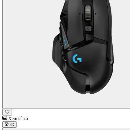
Xem tất cả
3D