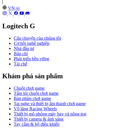
VN,vi
Logitech G
Câu chuyện của chúng tôi
Cơ hội nghề nghiệp
Nhà đầu tư
Báo chí
Phát triển bền vững
Tái chế
Khám phá sản phẩm
Chuột chơi game
Tấm lót chuột chơi game
Bàn phím chơi game
Tai nghe và thiết bị âm thanh chơi game
Vô lăng Racing Wheels
Thiết bị mô phỏng máy bay và nông trại
Thiết bị camera & ánh sáng
Tay cầm & bộ điều khiển