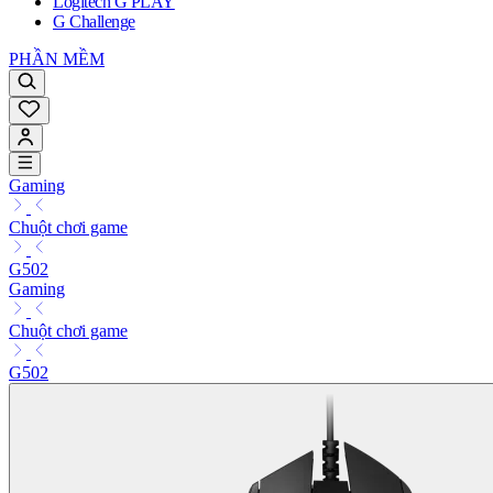
Logitech G PLAY
G Challenge
PHẦN MỀM
Gaming
Chuột chơi game
G502
Gaming
Chuột chơi game
G502