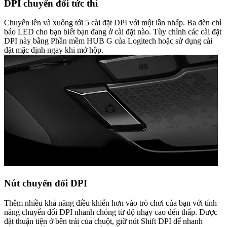
DPI chuyển đổi tức thì
Chuyển lên và xuống tới 5 cài đặt DPI với một lần nhấp. Ba đèn chỉ
báo LED cho bạn biết bạn đang ở cài đặt nào. Tùy chỉnh các cài đặt
DPI này bằng Phần mềm HUB G của Logitech hoặc sử dụng cài
đặt mặc định ngay khi mở hộp.
Nút chuyển đổi DPI
Thêm nhiều khả năng điều khiển hơn vào trò chơi của bạn với tính
năng chuyển đổi DPI nhanh chóng từ độ nhạy cao đến thấp. Được
đặt thuận tiện ở bên trái của chuột, giữ nút Shift DPI để nhanh