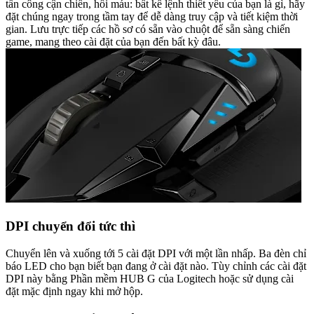
tấn công cận chiến, hồi máu: bất kể lệnh thiết yếu của bạn là gì, hãy
đặt chúng ngay trong tầm tay để dễ dàng truy cập và tiết kiệm thời
gian. Lưu trực tiếp các hồ sơ có sẵn vào chuột để sẵn sàng chiến
game, mang theo cài đặt của bạn đến bất kỳ đâu.
DPI chuyển đổi tức thì
Chuyển lên và xuống tới 5 cài đặt DPI với một lần nhấp. Ba đèn chỉ
báo LED cho bạn biết bạn đang ở cài đặt nào. Tùy chỉnh các cài đặt
DPI này bằng Phần mềm HUB G của Logitech hoặc sử dụng cài
đặt mặc định ngay khi mở hộp.