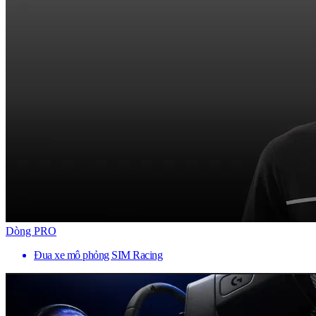
Dòng PRO
Đua xe mô phỏng SIM Racing