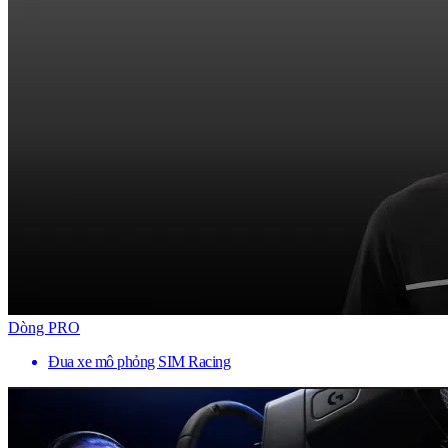
Dòng PRO
Đua xe mô phỏng SIM Racing