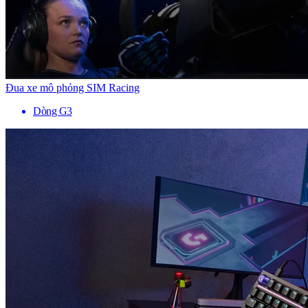
Đua xe mô phỏng SIM Racing
Dòng G3