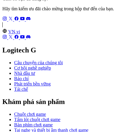
Hãy tìm kiếm ưu đãi chào mừng trong hộp thư đến của bạn.
VN,vi
Logitech G
Câu chuyện của chúng tôi
Cơ hội nghề nghiệp
Nhà đầu tư
Báo chí
Phát triển bền vững
Tái chế
Khám phá sản phẩm
Chuột chơi game
Tấm lót chuột chơi game
Bàn phím chơi game
Tai nghe và thiết bị âm thanh chơi game