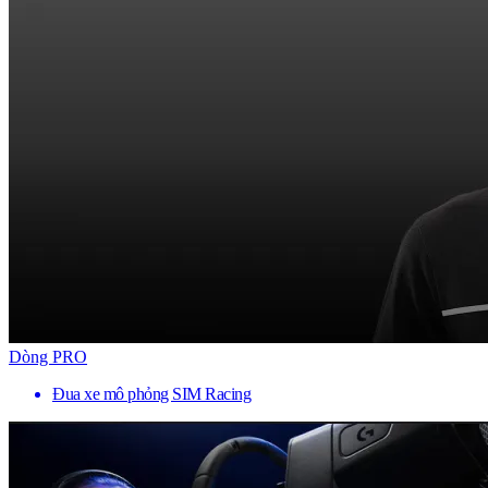
Dòng PRO
Đua xe mô phỏng SIM Racing