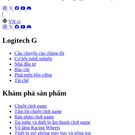
VN,vi
Logitech G
Câu chuyện của chúng tôi
Cơ hội nghề nghiệp
Nhà đầu tư
Báo chí
Phát triển bền vững
Tái chế
Khám phá sản phẩm
Chuột chơi game
Tấm lót chuột chơi game
Bàn phím chơi game
Tai nghe và thiết bị âm thanh chơi game
Vô lăng Racing Wheels
Thiết bị mô phỏng máy bay và nông trại