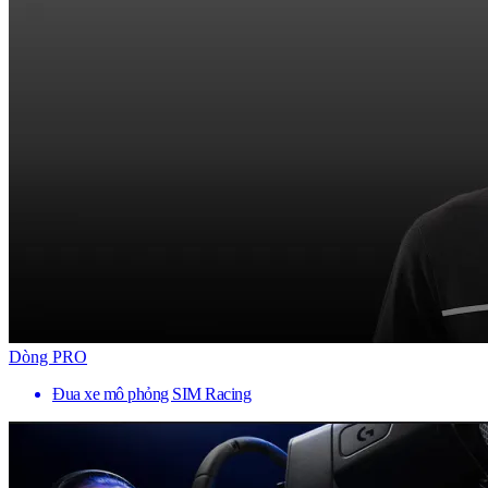
Dòng PRO
Đua xe mô phỏng SIM Racing