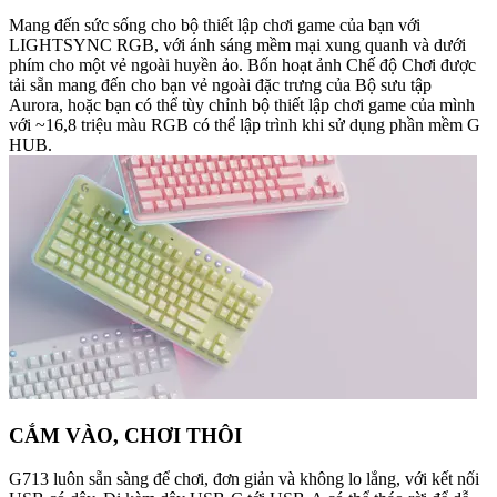
Mang đến sức sống cho bộ thiết lập chơi game của bạn với
LIGHTSYNC RGB, với ánh sáng mềm mại xung quanh và dưới
phím cho một vẻ ngoài huyền ảo. Bốn hoạt ảnh Chế độ Chơi được
tải sẵn mang đến cho bạn vẻ ngoài đặc trưng của Bộ sưu tập
Aurora, hoặc bạn có thể tùy chỉnh bộ thiết lập chơi game của mình
với ~16,8 triệu màu RGB có thể lập trình khi sử dụng phần mềm G
HUB.
CẮM VÀO, CHƠI THÔI
G713 luôn sẵn sàng để chơi, đơn giản và không lo lắng, với kết nối