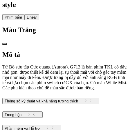
style
Phím bấm
Linear
Màu
Trắng
Mô tả
Từ Bộ sưu tập Cực quang (Aurora), G713 là bàn phím TKL có dây,
nhỏ gọn, được thiết kế để đem lại sự thoải mái với chỗ gác tay mềm
mại như mây đi kèm. Được trang bị đầy đủ với ánh sáng RGB tinh
tế và lựa chọn các phím switch cơ GX của bạn. Có màu White Mist.
Các phụ kiện theo chủ đề màu sắc được bán riêng.
Thông số kỹ thuật và khả năng tương thích
Trong hộp
Phần mềm và Hỗ trợ