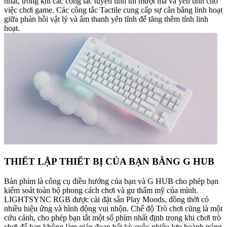
nhất, trong khi các công tắc tuyến tính thì mượt mà và yên tĩnh cho
việc chơi game. Các công tắc Tactile cung cấp sự cân bằng linh hoạt
giữa phản hồi vật lý và âm thanh yên tĩnh để tăng thêm tính linh
hoạt.
THIẾT LẬP THIẾT BỊ CỦA BẠN BẰNG G HUB
Bàn phím là công cụ điều hướng của bạn và G HUB cho phép bạn
kiểm soát toàn bộ phong cách chơi và gu thẩm mỹ của mình.
LIGHTSYNC RGB được cài đặt sẵn Play Moods, đồng thời có
nhiều hiệu ứng và hình động vui nhộn. Chế độ Trò chơi cũng là một
cứu cánh, cho phép bạn tắt một số phím nhất định trong khi chơi trò
chơi để bạn không làm gián đoạn bất kỳ cuộc phiêu lưu hoành tráng