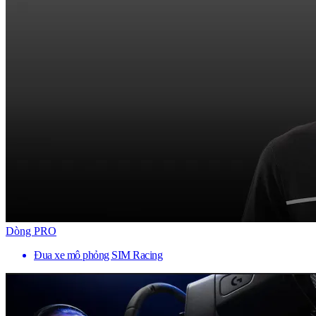
Dòng PRO
Đua xe mô phỏng SIM Racing