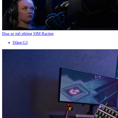
Đua xe mô phỏng SIM Racing
Dòng G3