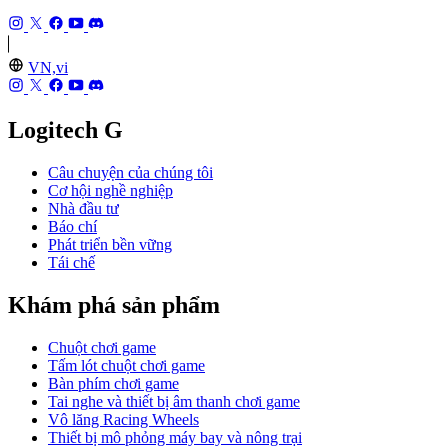
VN,vi
Logitech G
Câu chuyện của chúng tôi
Cơ hội nghề nghiệp
Nhà đầu tư
Báo chí
Phát triển bền vững
Tái chế
Khám phá sản phẩm
Chuột chơi game
Tấm lót chuột chơi game
Bàn phím chơi game
Tai nghe và thiết bị âm thanh chơi game
Vô lăng Racing Wheels
Thiết bị mô phỏng máy bay và nông trại