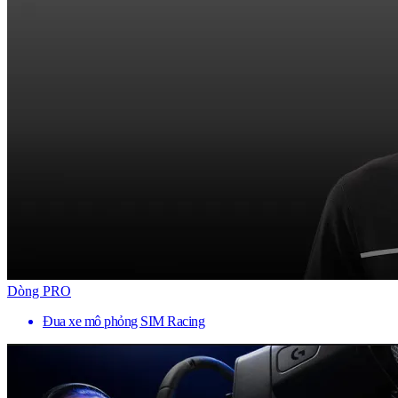
Dòng PRO
Đua xe mô phỏng SIM Racing