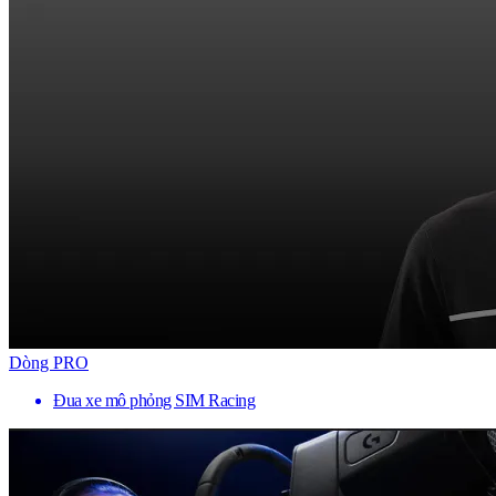
Dòng PRO
Đua xe mô phỏng SIM Racing