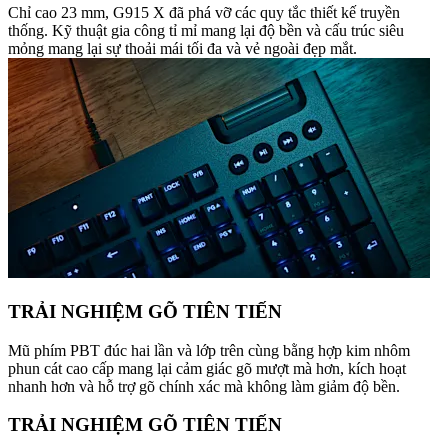
Chỉ cao 23 mm, G915 X đã phá vỡ các quy tắc thiết kế truyền
thống. Kỹ thuật gia công tỉ mỉ mang lại độ bền và cấu trúc siêu
mỏng mang lại sự thoải mái tối đa và vẻ ngoài đẹp mắt.
TRẢI NGHIỆM GÕ TIÊN TIẾN
Mũ phím PBT đúc hai lần và lớp trên cùng bằng hợp kim nhôm
phun cát cao cấp mang lại cảm giác gõ mượt mà hơn, kích hoạt
nhanh hơn và hỗ trợ gõ chính xác mà không làm giảm độ bền.
TRẢI NGHIỆM GÕ TIÊN TIẾN