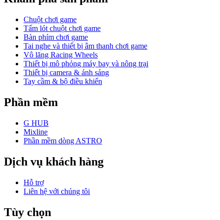
Chuột chơi game
Tấm lót chuột chơi game
Bàn phím chơi game
Tai nghe và thiết bị âm thanh chơi game
Vô lăng Racing Wheels
Thiết bị mô phỏng máy bay và nông trại
Thiết bị camera & ánh sáng
Tay cầm & bộ điều khiển
Phần mềm
G HUB
Mixline
Phần mềm dòng ASTRO
Dịch vụ khách hàng
Hỗ trợ
Liên hệ với chúng tôi
Tùy chọn