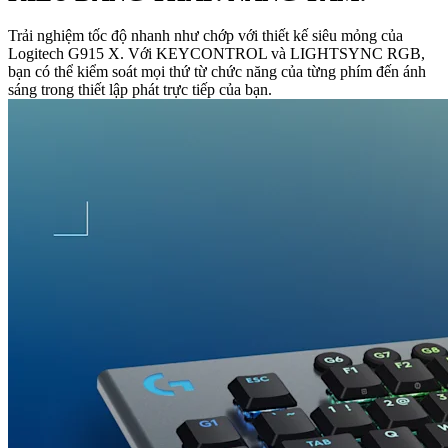
Trải nghiệm tốc độ nhanh như chớp với thiết kế siêu mỏng của
Logitech G915 X. Với KEYCONTROL và LIGHTSYNC RGB,
bạn có thể kiểm soát mọi thứ từ chức năng của từng phím đến ánh
sáng trong thiết lập phát trực tiếp của bạn.