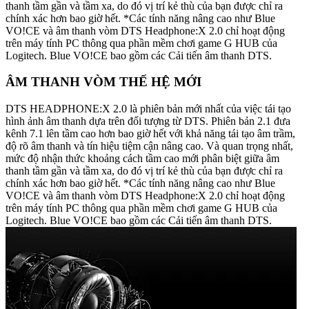
thanh tầm gần và tầm xa, do đó vị trí kẻ thù của bạn được chỉ ra
chính xác hơn bao giờ hết. *Các tính năng nâng cao như Blue
VO!CE và âm thanh vòm DTS Headphone:X 2.0 chỉ hoạt động
trên máy tính PC thông qua phần mềm chơi game G HUB của
Logitech. Blue VO!CE bao gồm các Cải tiến âm thanh DTS.
ÂM THANH VÒM THẾ HỆ MỚI
DTS HEADPHONE:X 2.0 là phiên bản mới nhất của việc tái tạo
hình ảnh âm thanh dựa trên đối tượng từ DTS. Phiên bản 2.1 đưa
kênh 7.1 lên tầm cao hơn bao giờ hết với khả năng tái tạo âm trầm,
độ rõ âm thanh và tín hiệu tiệm cận nâng cao. Và quan trọng nhất,
mức độ nhận thức khoảng cách tầm cao mới phân biệt giữa âm
thanh tầm gần và tầm xa, do đó vị trí kẻ thù của bạn được chỉ ra
chính xác hơn bao giờ hết. *Các tính năng nâng cao như Blue
VO!CE và âm thanh vòm DTS Headphone:X 2.0 chỉ hoạt động
trên máy tính PC thông qua phần mềm chơi game G HUB của
Logitech. Blue VO!CE bao gồm các Cải tiến âm thanh DTS.