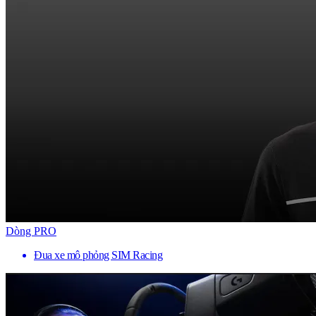
Dòng PRO
Đua xe mô phỏng SIM Racing