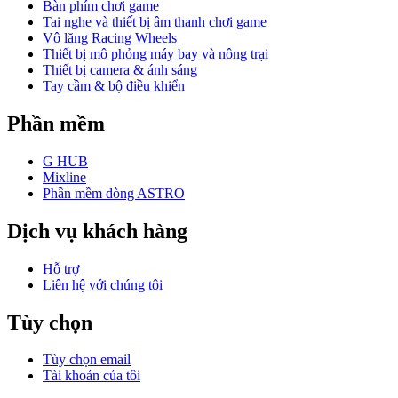
Bàn phím chơi game
Tai nghe và thiết bị âm thanh chơi game
Vô lăng Racing Wheels
Thiết bị mô phỏng máy bay và nông trại
Thiết bị camera & ánh sáng
Tay cầm & bộ điều khiển
Phần mềm
G HUB
Mixline
Phần mềm dòng ASTRO
Dịch vụ khách hàng
Hỗ trợ
Liên hệ với chúng tôi
Tùy chọn
Tùy chọn email
Tài khoản của tôi