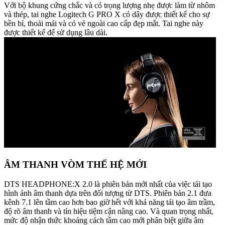
Với bộ khung cứng chắc và có trọng lượng nhẹ được làm từ nhôm
và thép, tai nghe Logitech G PRO X có dây được thiết kế cho sự
bền bỉ, thoải mái và có vẻ ngoài cao cấp đẹp mắt. Tai nghe này
được thiết kế để sử dụng lâu dài.
ÂM THANH VÒM THẾ HỆ MỚI
DTS HEADPHONE:X 2.0 là phiên bản mới nhất của việc tái tạo
hình ảnh âm thanh dựa trên đối tượng từ DTS. Phiên bản 2.1 đưa
kênh 7.1 lên tầm cao hơn bao giờ hết với khả năng tái tạo âm trầm,
độ rõ âm thanh và tín hiệu tiệm cận nâng cao. Và quan trọng nhất,
mức độ nhận thức khoảng cách tầm cao mới phân biệt giữa âm