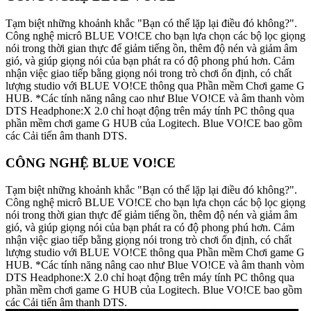
Tạm biệt những khoảnh khắc "Bạn có thể lặp lại điều đó không?".
Công nghệ micrô BLUE VO!CE cho bạn lựa chọn các bộ lọc giọng
nói trong thời gian thực để giảm tiếng ồn, thêm độ nén và giảm âm
gió, và giúp giọng nói của bạn phát ra có độ phong phú hơn. Cảm
nhận việc giao tiếp bằng giọng nói trong trò chơi ổn định, có chất
lượng studio với BLUE VO!CE thông qua Phần mềm Chơi game G
HUB. *Các tính năng nâng cao như Blue VO!CE và âm thanh vòm
DTS Headphone:X 2.0 chỉ hoạt động trên máy tính PC thông qua
phần mềm chơi game G HUB của Logitech. Blue VO!CE bao gồm
các Cải tiến âm thanh DTS.
CÔNG NGHỆ BLUE VO!CE
Tạm biệt những khoảnh khắc "Bạn có thể lặp lại điều đó không?".
Công nghệ micrô BLUE VO!CE cho bạn lựa chọn các bộ lọc giọng
nói trong thời gian thực để giảm tiếng ồn, thêm độ nén và giảm âm
gió, và giúp giọng nói của bạn phát ra có độ phong phú hơn. Cảm
nhận việc giao tiếp bằng giọng nói trong trò chơi ổn định, có chất
lượng studio với BLUE VO!CE thông qua Phần mềm Chơi game G
HUB. *Các tính năng nâng cao như Blue VO!CE và âm thanh vòm
DTS Headphone:X 2.0 chỉ hoạt động trên máy tính PC thông qua
phần mềm chơi game G HUB của Logitech. Blue VO!CE bao gồm
các Cải tiến âm thanh DTS.