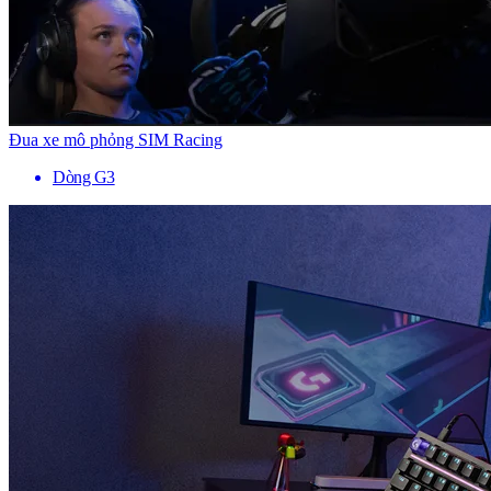
Đua xe mô phỏng SIM Racing
Dòng G3