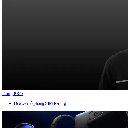
Dòng PRO
Đua xe mô phỏng SIM Racing