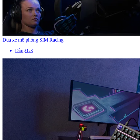
Đua xe mô phỏng SIM Racing
Dòng G3