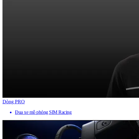
Dòng PRO
Đua xe mô phỏng SIM Racing