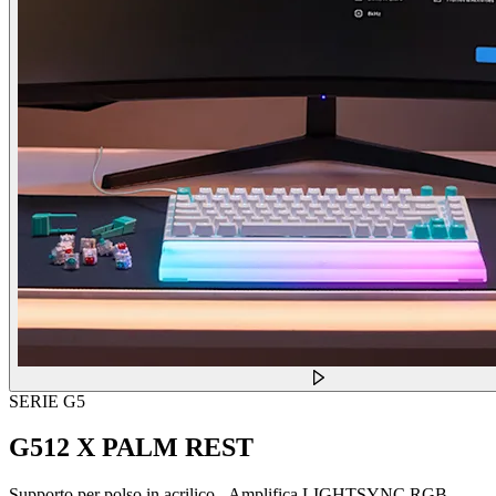
SERIE G5
G512 X PALM REST
Supporto per polso in acrilico - Amplifica LIGHTSYNC RGB