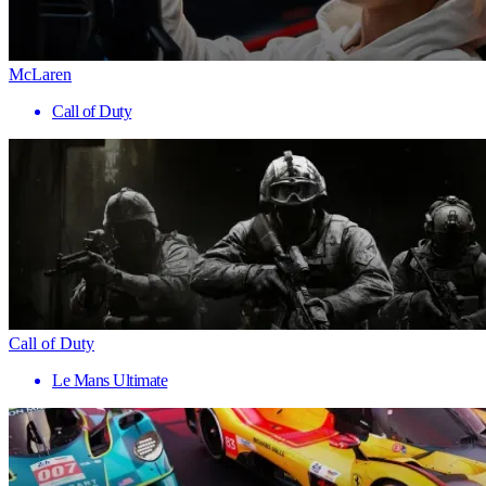
McLaren
Call of Duty
Call of Duty
Le Mans Ultimate