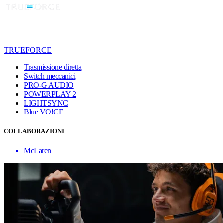
TRUEFORCE
Trasmissione diretta
Switch meccanici
PRO-G AUDIO
POWERPLAY 2
LIGHTSYNC
Blue VO!CE
COLLABORAZIONI
McLaren