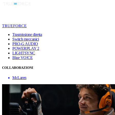
TRUEFORCE
Trasmissione diretta
Switch meccanici
PRO-G AUDIO
POWERPLAY 2
LIGHTSYNC
Blue VO!CE
COLLABORAZIONI
McLaren