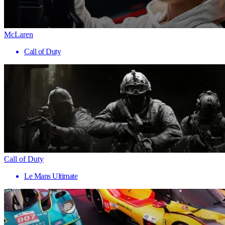
McLaren
Call of Duty
Call of Duty
Le Mans Ultimate