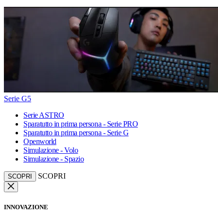
Serie G5
Serie ASTRO
Sparatutto in prima persona - Serie PRO
Sparatutto in prima persona - Serie G
Openworld
Simulazione - Volo
Simulazione - Spazio
SCOPRI
SCOPRI
INNOVAZIONE