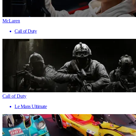
McLaren
Call of Duty
Call of Duty
Le Mans Ultimate