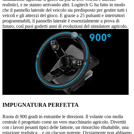
realistici, e ne stanno arrivando altri. Logitech G ha fatto in modo
che il pannello laterale del veicolo sia predisposto per gestire tutti i
veicoli e gli attrezzi del gioco. E grazie a 25 pulsanti e interruttori
programmabili, il pannello laterale è essenzialmente a prova di
futuro, così puoi goderti anni di evoluzioni del simulatore agricolo.
IMPUGNATURA PERFETTA
Ruota di 900 gradi in entrambe le direzioni. Il volante con molla
centrale è progettato come un vero macchinario agricolo. Divertiti
con i lavori pesanti tipici delle fattorie, un rimorchio ribaltabile, una
rotazione realistica... e un clacson potente. Ovviamente non abbiamo