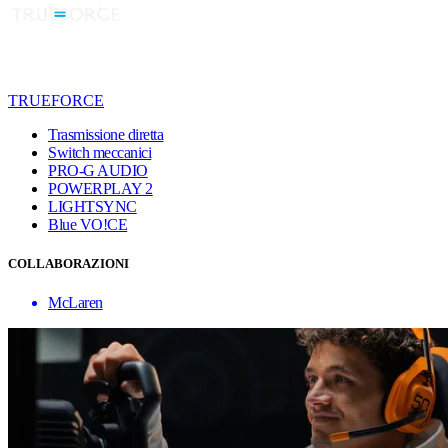
TRUEFORCE
Trasmissione diretta
Switch meccanici
PRO-G AUDIO
POWERPLAY 2
LIGHTSYNC
Blue VO!CE
COLLABORAZIONI
McLaren