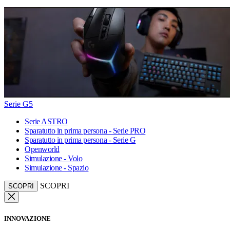
Serie G5
Serie ASTRO
Sparatutto in prima persona - Serie PRO
Sparatutto in prima persona - Serie G
Openworld
Simulazione - Volo
Simulazione - Spazio
SCOPRI
SCOPRI
INNOVAZIONE