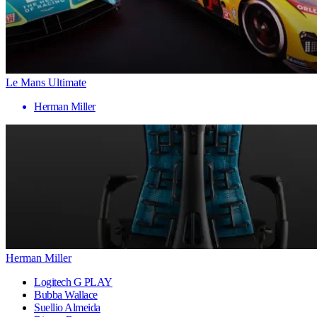
Le Mans Ultimate
Herman Miller
Herman Miller
Logitech G PLAY
Bubba Wallace
Suellio Almeida