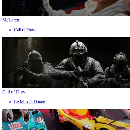
McLaren
Call of Duty
Call of Duty
Le Mans Ultimate