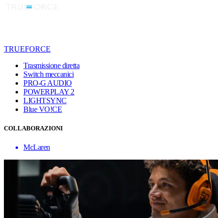
TRUEFORCE
Trasmissione diretta
Switch meccanici
PRO-G AUDIO
POWERPLAY 2
LIGHTSYNC
Blue VO!CE
COLLABORAZIONI
McLaren