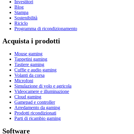
Investitori
Blog
Stampa
Sostenibilità
Riciclo
Programma di ricondizionamento
Acquista i prodotti
Mouse gaming
Tappetini gaming
Tastiere gaming
Cuffie e audio gaming
Volanti da corsa
Microfoni
Simulazione di volo e agricola
Videocamere e illuminazione
Cloud gaming
Gamepad e controller
Arredamento da gaming
Prodotti ricondizionati
Parti di ricambio gaming
Software