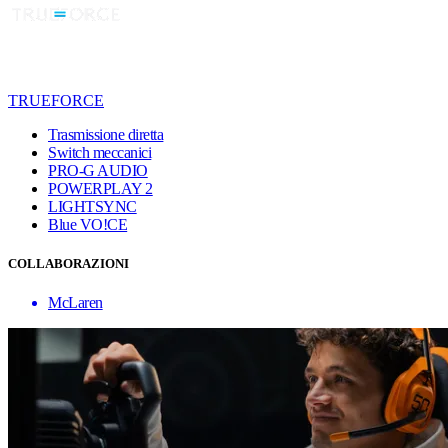
TRUEFORCE
Trasmissione diretta
Switch meccanici
PRO-G AUDIO
POWERPLAY 2
LIGHTSYNC
Blue VO!CE
COLLABORAZIONI
McLaren