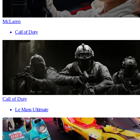
McLaren
Call of Duty
Call of Duty
Le Mans Ultimate