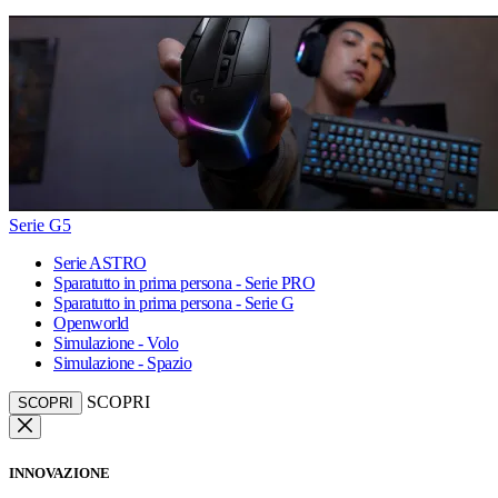
Serie G5
Serie ASTRO
Sparatutto in prima persona - Serie PRO
Sparatutto in prima persona - Serie G
Openworld
Simulazione - Volo
Simulazione - Spazio
SCOPRI
SCOPRI
INNOVAZIONE