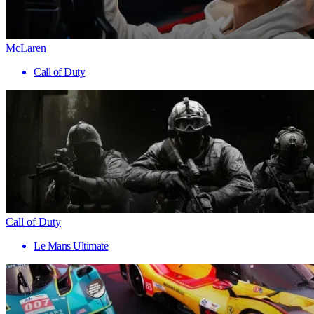
McLaren
Call of Duty
Call of Duty
Le Mans Ultimate