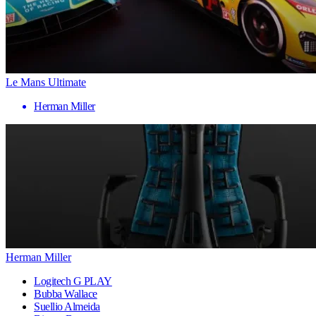
Le Mans Ultimate
Herman Miller
Herman Miller
Logitech G PLAY
Bubba Wallace
Suellio Almeida