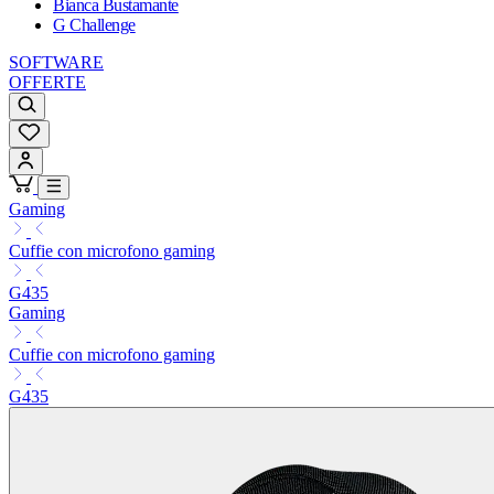
Bianca Bustamante
G Challenge
SOFTWARE
OFFERTE
Gaming
Cuffie con microfono gaming
G435
Gaming
Cuffie con microfono gaming
G435