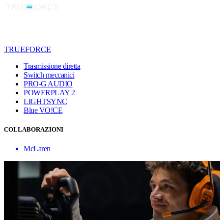
TRUEFORCE
Trasmissione diretta
Switch meccanici
PRO-G AUDIO
POWERPLAY 2
LIGHTSYNC
Blue VO!CE
COLLABORAZIONI
McLaren