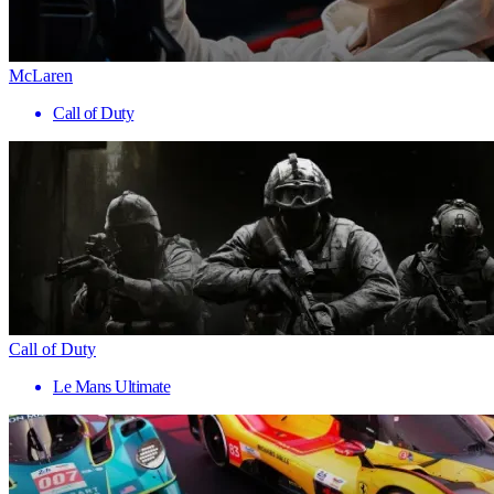
McLaren
Call of Duty
Call of Duty
Le Mans Ultimate