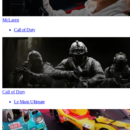
McLaren
Call of Duty
Call of Duty
Le Mans Ultimate