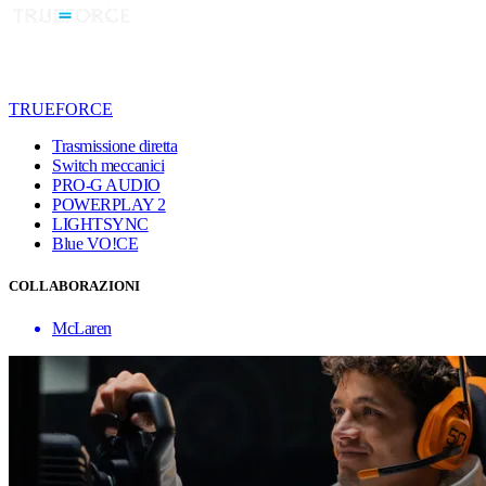
TRUEFORCE
Trasmissione diretta
Switch meccanici
PRO-G AUDIO
POWERPLAY 2
LIGHTSYNC
Blue VO!CE
COLLABORAZIONI
McLaren