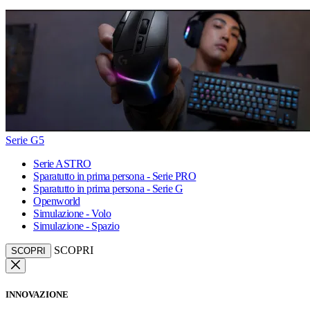
Serie G5
Serie ASTRO
Sparatutto in prima persona - Serie PRO
Sparatutto in prima persona - Serie G
Openworld
Simulazione - Volo
Simulazione - Spazio
SCOPRI
SCOPRI
INNOVAZIONE