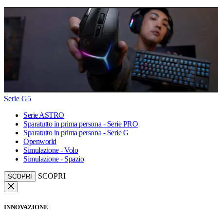
Serie G5
Serie ASTRO
Sparatutto in prima persona - Serie PRO
Sparatutto in prima persona - Serie G
Openworld
Simulazione - Volo
Simulazione - Spazio
SCOPRI
SCOPRI
INNOVAZIONE