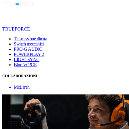
TRUEFORCE
Trasmissione diretta
Switch meccanici
PRO-G AUDIO
POWERPLAY 2
LIGHTSYNC
Blue VO!CE
COLLABORAZIONI
McLaren