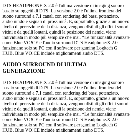
DTS HEADPHONE:X 2.0 è l'ultima versione di imaging sonoro
basato su oggetti di DTS. La versione 2.0 è l'ultima frontiera del
suono surround a 7.1 canali con rendering dei bassi potenziato,
audio nitido e segnali di prossimità. E, soprattutto, grazie a un nuovo
livello di percezione della distanza, vengono distinti gli effetti sonori
vicini e da quelli lontani, quindi la posizione dei nemici viene
individuata in modo più semplice che mai. *Le funzionalità avanzate
come Blue VO!CE e l'audio surround DTS Headphone:X 2.0
funzionano solo su PC con il software per gaming Logitech G
HUB. Blue VO!CE include miglioramenti audio DTS.
AUDIO SURROUND DI ULTIMA
GENERAZIONE
DTS HEADPHONE:X 2.0 è l'ultima versione di imaging sonoro
basato su oggetti di DTS. La versione 2.0 è l'ultima frontiera del
suono surround a 7.1 canali con rendering dei bassi potenziato,
audio nitido e segnali di prossimità. E, soprattutto, grazie a un nuovo
livello di percezione della distanza, vengono distinti gli effetti sonori
vicini e da quelli lontani, quindi la posizione dei nemici viene
individuata in modo più semplice che mai. *Le funzionalità avanzate
come Blue VO!CE e l'audio surround DTS Headphone:X 2.0
funzionano solo su PC con il software per gaming Logitech G
HUB. Blue VO!CE include miglioramenti audio DTS.