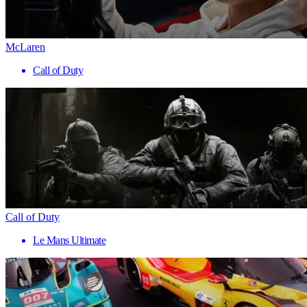
McLaren
Call of Duty
Call of Duty
Le Mans Ultimate