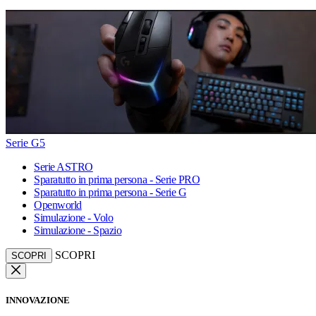
Serie G5
Serie ASTRO
Sparatutto in prima persona - Serie PRO
Sparatutto in prima persona - Serie G
Openworld
Simulazione - Volo
Simulazione - Spazio
SCOPRI
SCOPRI
INNOVAZIONE