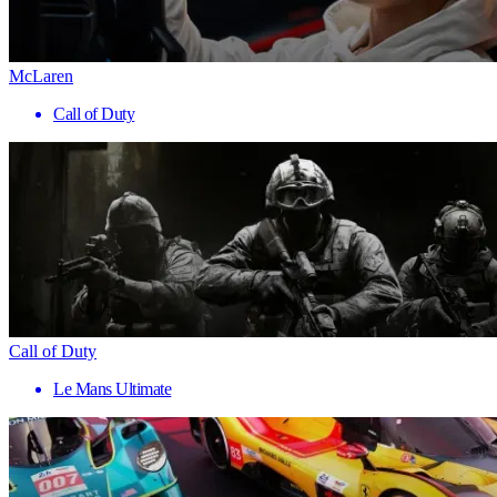
McLaren
Call of Duty
Call of Duty
Le Mans Ultimate