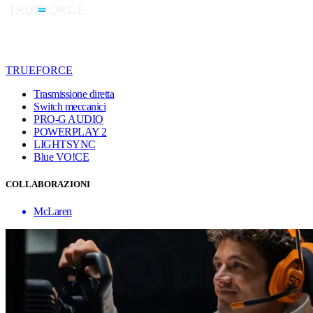
TRUEFORCE
Trasmissione diretta
Switch meccanici
PRO-G AUDIO
POWERPLAY 2
LIGHTSYNC
Blue VO!CE
COLLABORAZIONI
McLaren