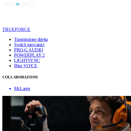
TRUEFORCE
Trasmissione diretta
Switch meccanici
PRO-G AUDIO
POWERPLAY 2
LIGHTSYNC
Blue VO!CE
COLLABORAZIONI
McLaren