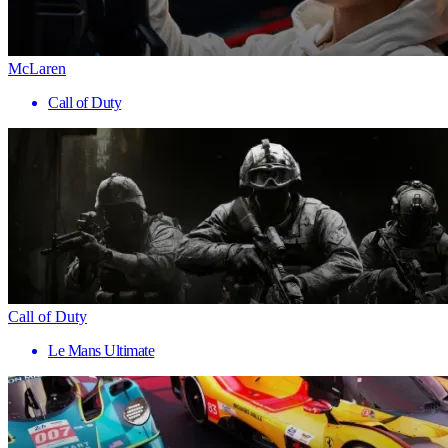
McLaren
Call of Duty
Call of Duty
Le Mans Ultimate