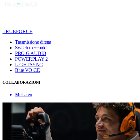
TRUEFORCE
Trasmissione diretta
Switch meccanici
PRO-G AUDIO
POWERPLAY 2
LIGHTSYNC
Blue VO!CE
COLLABORAZIONI
McLaren