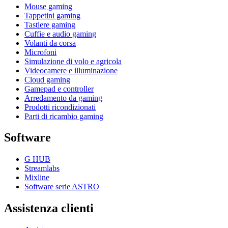
Mouse gaming
Tappetini gaming
Tastiere gaming
Cuffie e audio gaming
Volanti da corsa
Microfoni
Simulazione di volo e agricola
Videocamere e illuminazione
Cloud gaming
Gamepad e controller
Arredamento da gaming
Prodotti ricondizionati
Parti di ricambio gaming
Software
G HUB
Streamlabs
Mixline
Software serie ASTRO
Assistenza clienti