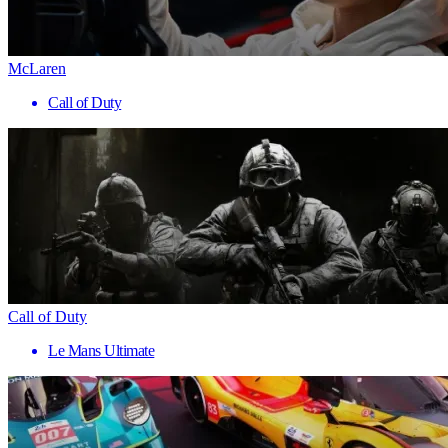
McLaren
Call of Duty
Call of Duty
Le Mans Ultimate