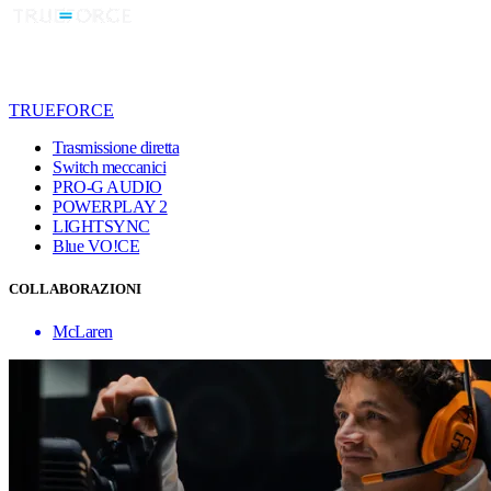
TRUEFORCE
Trasmissione diretta
Switch meccanici
PRO-G AUDIO
POWERPLAY 2
LIGHTSYNC
Blue VO!CE
COLLABORAZIONI
McLaren