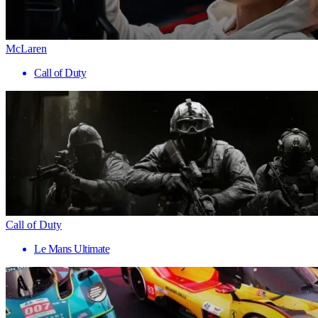
McLaren
Call of Duty
Call of Duty
Le Mans Ultimate