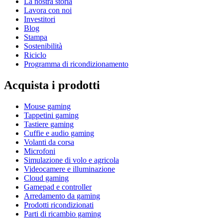
La nostra storia
Lavora con noi
Investitori
Blog
Stampa
Sostenibilità
Riciclo
Programma di ricondizionamento
Acquista i prodotti
Mouse gaming
Tappetini gaming
Tastiere gaming
Cuffie e audio gaming
Volanti da corsa
Microfoni
Simulazione di volo e agricola
Videocamere e illuminazione
Cloud gaming
Gamepad e controller
Arredamento da gaming
Prodotti ricondizionati
Parti di ricambio gaming