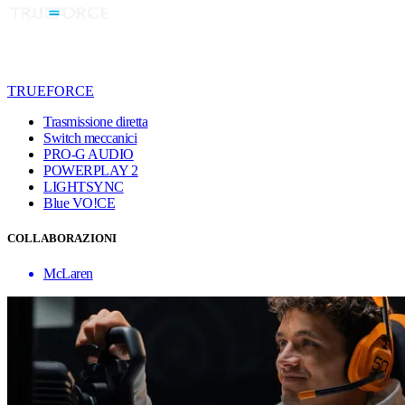
TRUEFORCE
Trasmissione diretta
Switch meccanici
PRO-G AUDIO
POWERPLAY 2
LIGHTSYNC
Blue VO!CE
COLLABORAZIONI
McLaren