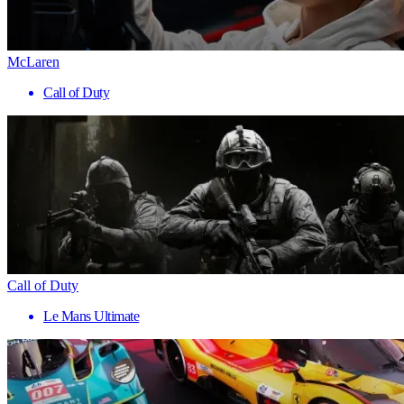
McLaren
Call of Duty
Call of Duty
Le Mans Ultimate