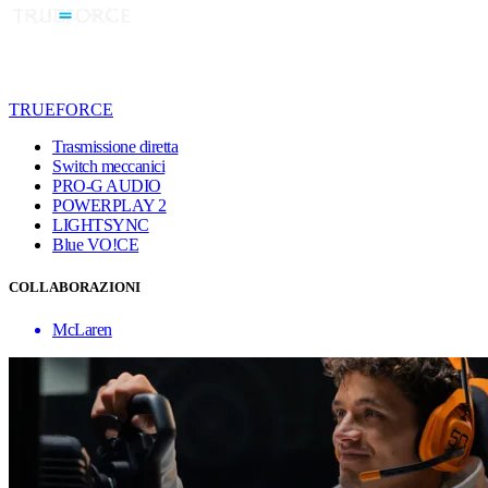
TRUEFORCE
Trasmissione diretta
Switch meccanici
PRO-G AUDIO
POWERPLAY 2
LIGHTSYNC
Blue VO!CE
COLLABORAZIONI
McLaren