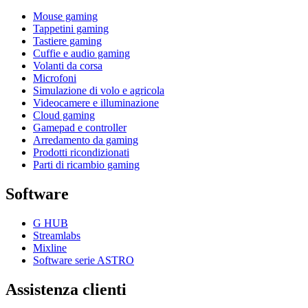
Mouse gaming
Tappetini gaming
Tastiere gaming
Cuffie e audio gaming
Volanti da corsa
Microfoni
Simulazione di volo e agricola
Videocamere e illuminazione
Cloud gaming
Gamepad e controller
Arredamento da gaming
Prodotti ricondizionati
Parti di ricambio gaming
Software
G HUB
Streamlabs
Mixline
Software serie ASTRO
Assistenza clienti