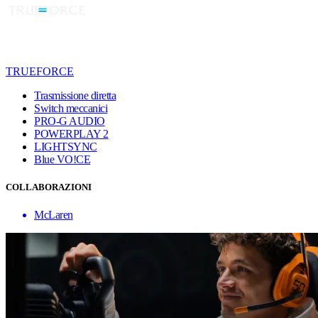
TRUEFORCE
Trasmissione diretta
Switch meccanici
PRO-G AUDIO
POWERPLAY 2
LIGHTSYNC
Blue VO!CE
COLLABORAZIONI
McLaren