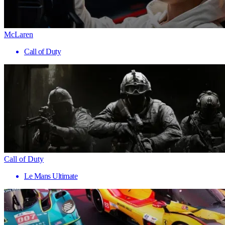
McLaren
Call of Duty
Call of Duty
Le Mans Ultimate