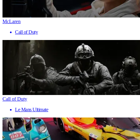
McLaren
Call of Duty
Call of Duty
Le Mans Ultimate