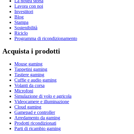
La nostra storia
Lavora con noi
Investitori
Blog
Stampa
Sostenibilità
Riciclo
Programma di ricondizionamento
Acquista i prodotti
Mouse gaming
Tappetini gaming
Tastiere gaming
Cuffie e audio gaming
Volanti da corsa
Microfoni
Simulazione di volo e agricola
Videocamere e illuminazione
Cloud gaming
Gamepad e controller
Arredamento da gaming
Prodotti ricondizionati
Parti di ricambio gaming