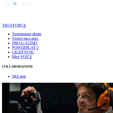
TRUEFORCE
Trasmissione diretta
Switch meccanici
PRO-G AUDIO
POWERPLAY 2
LIGHTSYNC
Blue VO!CE
COLLABORAZIONI
McLaren