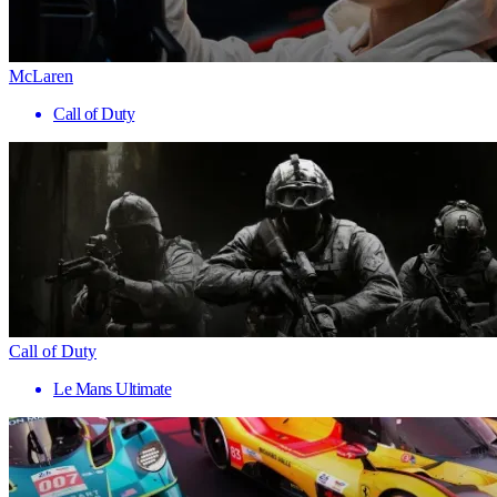
McLaren
Call of Duty
Call of Duty
Le Mans Ultimate