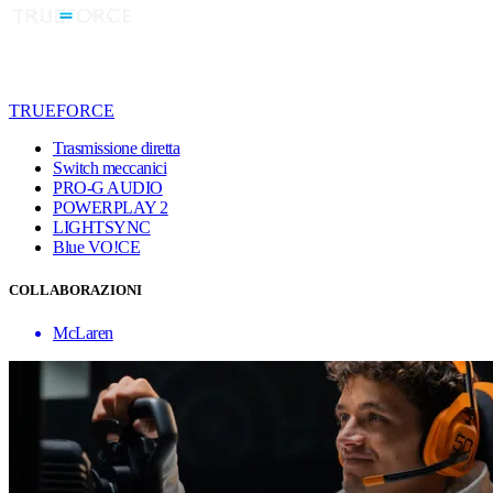
TRUEFORCE
Trasmissione diretta
Switch meccanici
PRO-G AUDIO
POWERPLAY 2
LIGHTSYNC
Blue VO!CE
COLLABORAZIONI
McLaren