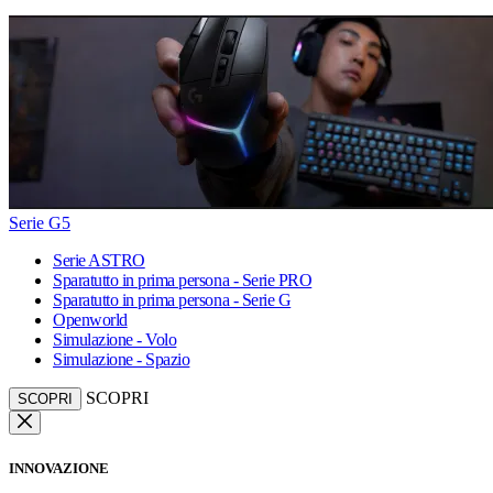
Serie G5
Serie ASTRO
Sparatutto in prima persona - Serie PRO
Sparatutto in prima persona - Serie G
Openworld
Simulazione - Volo
Simulazione - Spazio
SCOPRI
SCOPRI
INNOVAZIONE