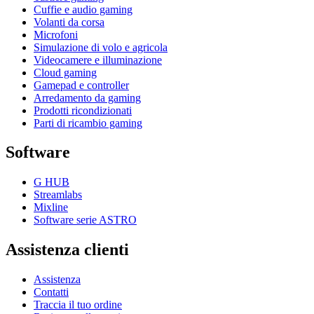
Cuffie e audio gaming
Volanti da corsa
Microfoni
Simulazione di volo e agricola
Videocamere e illuminazione
Cloud gaming
Gamepad e controller
Arredamento da gaming
Prodotti ricondizionati
Parti di ricambio gaming
Software
G HUB
Streamlabs
Mixline
Software serie ASTRO
Assistenza clienti
Assistenza
Contatti
Traccia il tuo ordine