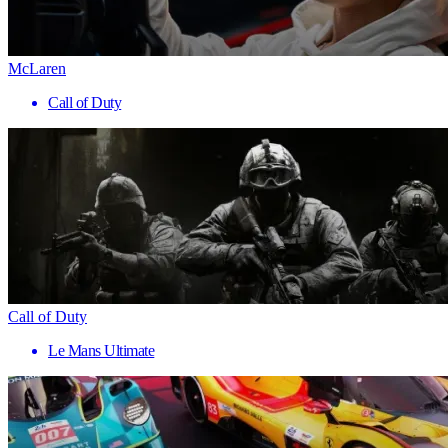
McLaren
Call of Duty
Call of Duty
Le Mans Ultimate