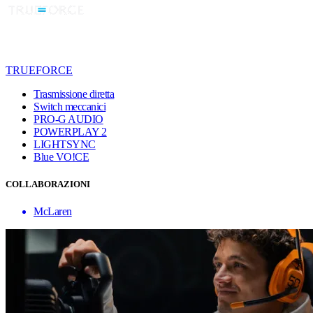
TRUEFORCE
Trasmissione diretta
Switch meccanici
PRO-G AUDIO
POWERPLAY 2
LIGHTSYNC
Blue VO!CE
COLLABORAZIONI
McLaren