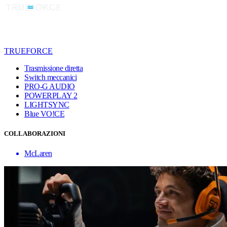
TRUEFORCE
Trasmissione diretta
Switch meccanici
PRO-G AUDIO
POWERPLAY 2
LIGHTSYNC
Blue VO!CE
COLLABORAZIONI
McLaren