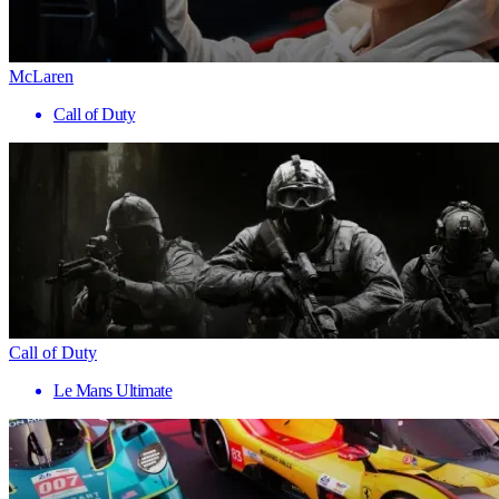
McLaren
Call of Duty
Call of Duty
Le Mans Ultimate