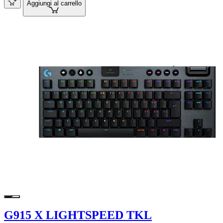
Aggiungi al carrello
G915 X LIGHTSPEED TKL