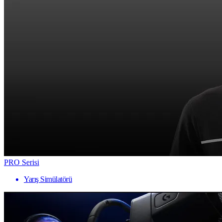
PRO Serisi
Yarış Simülatörü