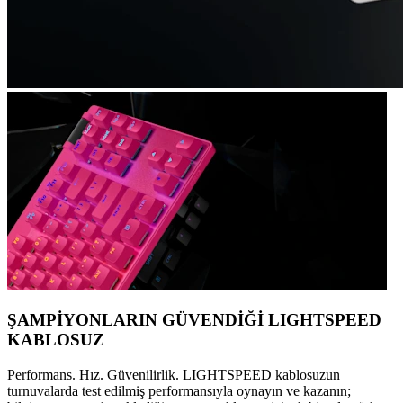
ŞAMPİYONLARIN GÜVENDİĞİ LIGHTSPEED
KABLOSUZ
Performans. Hız. Güvenilirlik. LIGHTSPEED kablosuzun
turnuvalarda test edilmiş performansıyla oynayın ve kazanın;