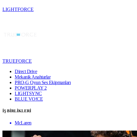
LIGHTFORCE
TRUEFORCE
Direct Drive
Mekanik Anahtarlar
PRO-G Oyun Ses Ekipmanları
POWERPLAY 2
LIGHTSYNC
BLUE VO!CE
İŞ BİRLİKLERİ
McLaren