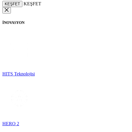
KEŞFET
KEŞFET
İNOVASYON
HITS Teknolojisi
HERO 2