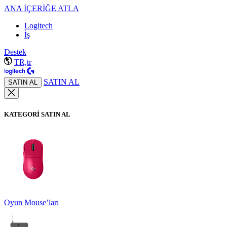
ANA İÇERİĞE ATLA
Logitech
İş
Destek
TR,tr
SATIN AL
SATIN AL
KATEGORİ SATIN AL
Oyun Mouse’ları