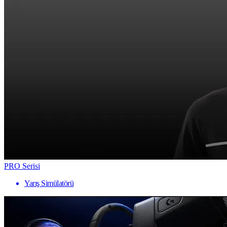
PRO Serisi
Yarış Simülatörü