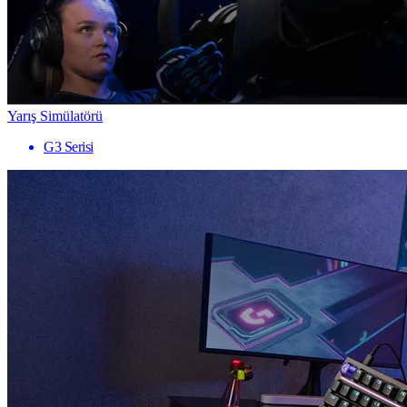
Yarış Simülatörü
G3 Serisi