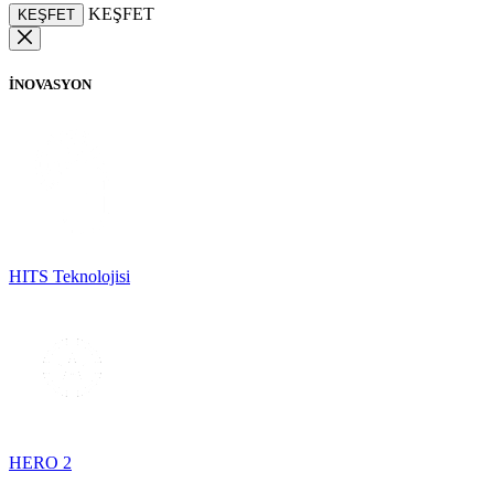
KEŞFET
KEŞFET
İNOVASYON
HITS Teknolojisi
HERO 2