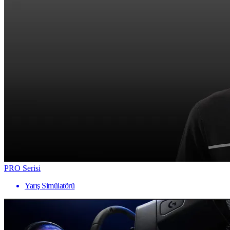
PRO Serisi
Yarış Simülatörü