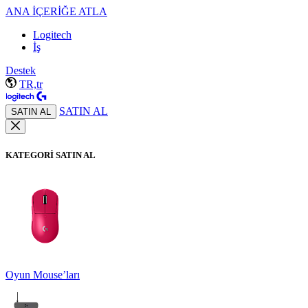
ANA İÇERİĞE ATLA
Logitech
İş
Destek
TR,tr
SATIN AL
SATIN AL
KATEGORİ SATIN AL
Oyun Mouse’ları