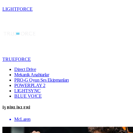
LIGHTFORCE
TRUEFORCE
Direct Drive
Mekanik Anahtarlar
PRO-G Oyun Ses Ekipmanları
POWERPLAY 2
LIGHTSYNC
BLUE VO!CE
İŞ BİRLİKLERİ
McLaren