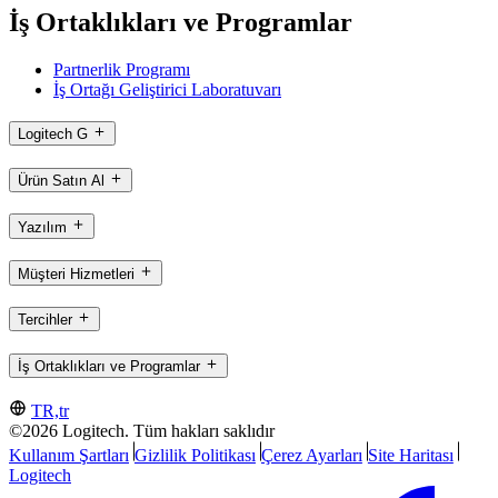
İş Ortaklıkları ve Programlar
Partnerlik Programı
İş Ortağı Geliştirici Laboratuvarı
Logitech G
Ürün Satın Al
Yazılım
Müşteri Hizmetleri
Tercihler
İş Ortaklıkları ve Programlar
TR,tr
©2026 Logitech. Tüm hakları saklıdır
Kullanım Şartları
Gizlilik Politikası
Çerez Ayarları
Site Haritası
Logitech