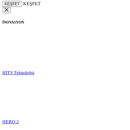
KEŞFET
KEŞFET
İNOVASYON
HITS Teknolojisi
HERO 2