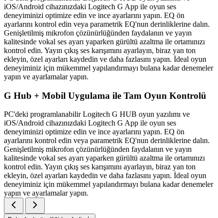
iOS/Android cihazınızdaki Logitech G App ile oyun ses
deneyiminizi optimize edin ve ince ayarlarını yapın. EQ ön
ayarlarını kontrol edin veya parametrik EQ'nun derinliklerine dalın.
Genişletilmiş mikrofon çözünürlüğünden faydalanın ve yayın
kalitesinde vokal ses ayarı yaparken gürültü azaltma ile ortamınızı
kontrol edin. Yayın çıkış ses karışımını ayarlayın, biraz yan ton
ekleyin, özel ayarları kaydedin ve daha fazlasını yapın. İdeal oyun
deneyiminiz için mükemmel yapılandırmayı bulana kadar denemeler
yapın ve ayarlamalar yapın.
G Hub + Mobil Uygulama ile Tam Oyun Kontrolü
PC'deki programlanabilir Logitech G HUB oyun yazılımı ve
iOS/Android cihazınızdaki Logitech G App ile oyun ses
deneyiminizi optimize edin ve ince ayarlarını yapın. EQ ön
ayarlarını kontrol edin veya parametrik EQ'nun derinliklerine dalın.
Genişletilmiş mikrofon çözünürlüğünden faydalanın ve yayın
kalitesinde vokal ses ayarı yaparken gürültü azaltma ile ortamınızı
kontrol edin. Yayın çıkış ses karışımını ayarlayın, biraz yan ton
ekleyin, özel ayarları kaydedin ve daha fazlasını yapın. İdeal oyun
deneyiminiz için mükemmel yapılandırmayı bulana kadar denemeler
yapın ve ayarlamalar yapın.