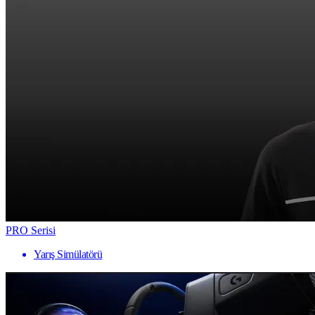
PRO Serisi
Yarış Simülatörü