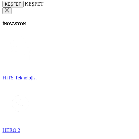
KEŞFET
KEŞFET
İNOVASYON
HITS Teknolojisi
HERO 2