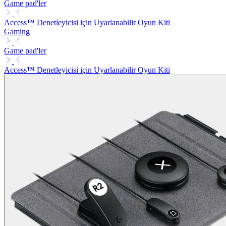
Game pad'ler
Access™ Denetleyicisi için Uyarlanabilir Oyun Kiti
Gaming
Game pad'ler
Access™ Denetleyicisi için Uyarlanabilir Oyun Kiti