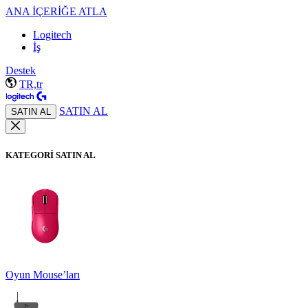
ANA İÇERİĞE ATLA
Logitech
İş
Destek
TR,tr
SATIN AL
SATIN AL
KATEGORİ SATIN AL
Oyun Mouse’ları