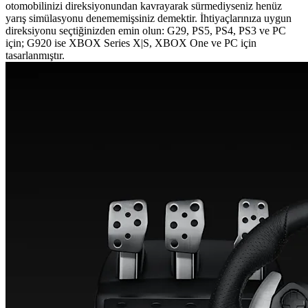
otomobilinizi direksiyonundan kavrayarak sürmediyseniz henüz
yarış simülasyonu denememişsiniz demektir. İhtiyaçlarınıza uygun
direksiyonu seçtiğinizden emin olun: G29, PS5, PS4, PS3 ve PC
için; G920 ise XBOX Series X|S, XBOX One ve PC için
tasarlanmıştır.