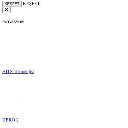
KEŞFET
KEŞFET
İNOVASYON
HITS Teknolojisi
HERO 2