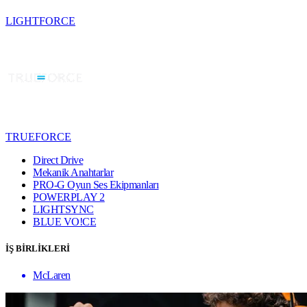
LIGHTFORCE
TRUEFORCE
Direct Drive
Mekanik Anahtarlar
PRO-G Oyun Ses Ekipmanları
POWERPLAY 2
LIGHTSYNC
BLUE VO!CE
İŞ BİRLİKLERİ
McLaren