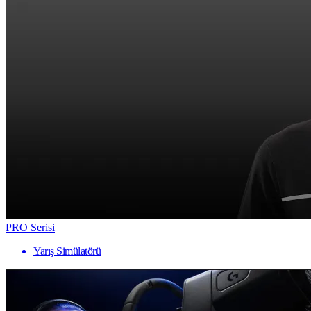
PRO Serisi
Yarış Simülatörü