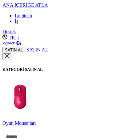
ANA İÇERİĞE ATLA
Logitech
İş
Destek
TR,tr
SATIN AL
SATIN AL
KATEGORİ SATIN AL
Oyun Mouse’ları