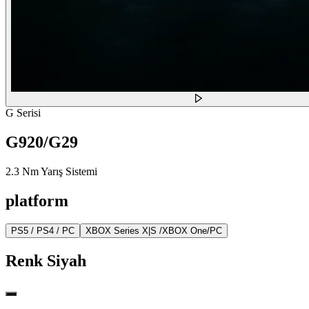
G Serisi
G920/G29
2.3 Nm Yarış Sistemi
platform
PS5 / PS4 / PC
XBOX Series X|S /XBOX One/PC
Renk
Siyah