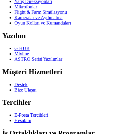
Yarış Direksiyonları
Mikrofonlar
Flight & Farm Simülasyonu
Kameralar ve Aydınlatma
Oyun Kolları ve Kumandaları
Yazılım
G HUB
Mixline
ASTRO Serisi Yazılımlar
Müşteri Hizmetleri
Destek
Bize Ulaşın
Tercihler
E-Posta Tercihleri
Hesabım
İş Ortaklıkları ve Programlar