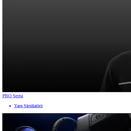
PRO Serisi
Yarış Simülatörü