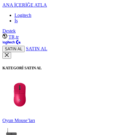
ANA İÇERİĞE ATLA
Logitech
İş
Destek
TR,tr
SATIN AL
SATIN AL
KATEGORİ SATIN AL
Oyun Mouse’ları