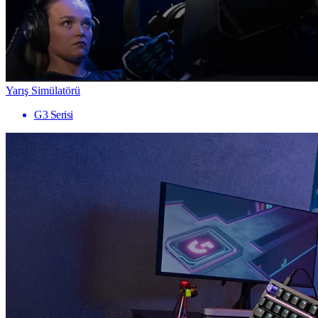
Yarış Simülatörü
G3 Serisi