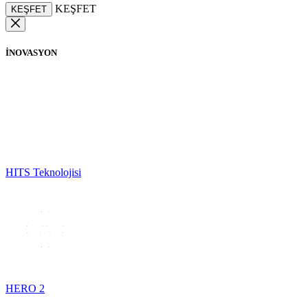
KEŞFET
KEŞFET
İNOVASYON
HITS Teknolojisi
HERO 2