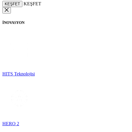
KEŞFET
KEŞFET
İNOVASYON
HITS Teknolojisi
HERO 2