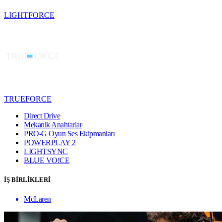
LIGHTFORCE
TRUEFORCE
Direct Drive
Mekanik Anahtarlar
PRO-G Oyun Ses Ekipmanları
POWERPLAY 2
LIGHTSYNC
BLUE VO!CE
İŞ BİRLİKLERİ
McLaren