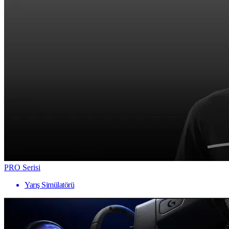
PRO Serisi
Yarış Simülatörü