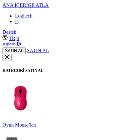
ANA İÇERİĞE ATLA
Logitech
İş
Destek
TR,tr
SATIN AL
SATIN AL
KATEGORİ SATIN AL
Oyun Mouse’ları