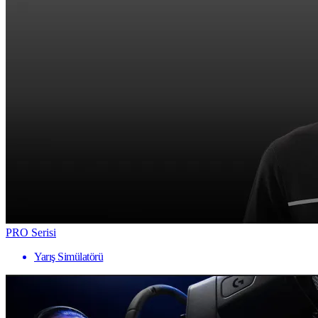
PRO Serisi
Yarış Simülatörü