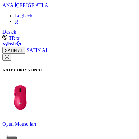
ANA İÇERİĞE ATLA
Logitech
İş
Destek
TR,tr
SATIN AL
SATIN AL
KATEGORİ SATIN AL
Oyun Mouse’ları