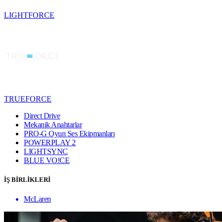
LIGHTFORCE
TRUEFORCE
Direct Drive
Mekanik Anahtarlar
PRO-G Oyun Ses Ekipmanları
POWERPLAY 2
LIGHTSYNC
BLUE VO!CE
İŞ BİRLİKLERİ
McLaren