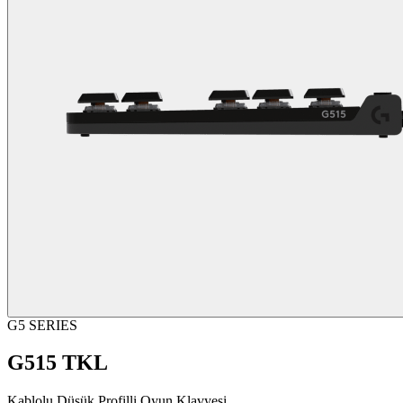
G5 SERIES
G515 TKL
Kablolu Düşük Profilli Oyun Klavyesi