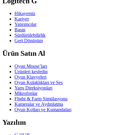
Logitech G
Hikayemiz
Kariyer
Yatırımcılar
Basın
Sürdürülebilirlik
Geri Dönüşüm
Ürün Satın Al
Oyun Mouse’ları
Ürünleri keşfedin
Oyun Klavyeleri
Oyun Kulaklıkları ve Ses
Yarış Direksiyonları
Mikrofonlar
Flight & Farm Simülasyonu
Kameralar ve Aydınlatma
Oyun Kolları ve Kumandaları
Yazılım