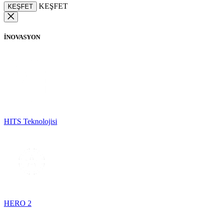
KEŞFET
KEŞFET
İNOVASYON
HITS Teknolojisi
HERO 2